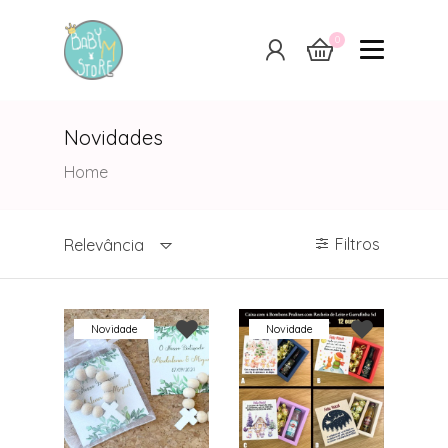
0
Novidades
Novidades
Home
Filtros
Relevância
Novidade
Novidade